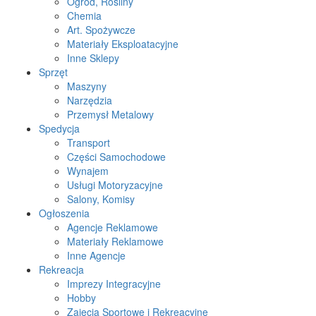
Ogród, Rośliny
Chemia
Art. Spożywcze
Materiały Eksploatacyjne
Inne Sklepy
Sprzęt
Maszyny
Narzędzia
Przemysł Metalowy
Spedycja
Transport
Części Samochodowe
Wynajem
Usługi Motoryzacyjne
Salony, Komisy
Ogłoszenia
Agencje Reklamowe
Materiały Reklamowe
Inne Agencje
Rekreacja
Imprezy Integracyjne
Hobby
Zajęcia Sportowe i Rekreacyjne