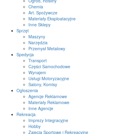
Ogród, Rośliny
Chemia
Art. Spożywcze
Materiały Eksploatacyjne
Inne Sklepy
Sprzęt
Maszyny
Narzędzia
Przemysł Metalowy
Spedycja
Transport
Części Samochodowe
Wynajem
Usługi Motoryzacyjne
Salony, Komisy
Ogłoszenia
Agencje Reklamowe
Materiały Reklamowe
Inne Agencje
Rekreacja
Imprezy Integracyjne
Hobby
Zajęcia Sportowe i Rekreacyjne