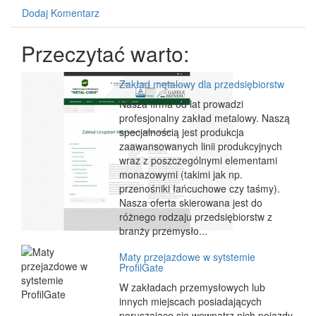
Dodaj Komentarz
Przeczytać warto:
Zakład metalowy dla przedsiębiorstw
Nasza firma od lat prowadzi
profesjonalny zakład metalowy. Naszą
specjalnością jest produkcja
zaawansowanych linii produkcyjnych
wraz z poszczególnymi elementami
monazowymi (takimi jak np.
przenośniki łańcuchowe czy taśmy).
Nasza oferta skierowana jest do
różnego rodzaju przedsiębiorstw z
branży przemysło...
Maty przejazdowe w sytstemie
ProfilGate
W zakładach przemysłowych lub
innych miejscach posiadających
poruszające się wewnątrz nich pojazdy