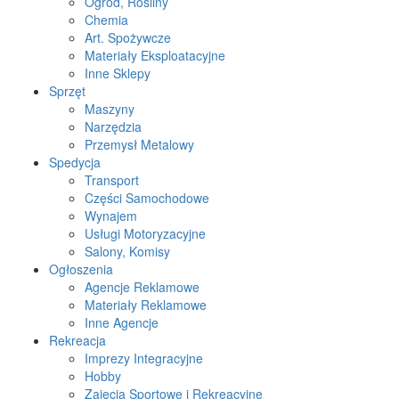
Ogród, Rośliny
Chemia
Art. Spożywcze
Materiały Eksploatacyjne
Inne Sklepy
Sprzęt
Maszyny
Narzędzia
Przemysł Metalowy
Spedycja
Transport
Części Samochodowe
Wynajem
Usługi Motoryzacyjne
Salony, Komisy
Ogłoszenia
Agencje Reklamowe
Materiały Reklamowe
Inne Agencje
Rekreacja
Imprezy Integracyjne
Hobby
Zajęcia Sportowe i Rekreacyjne