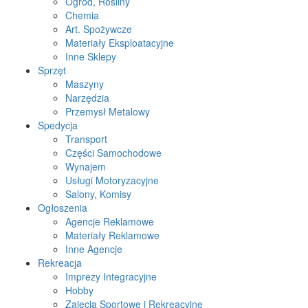
Ogród, Rośliny
Chemia
Art. Spożywcze
Materiały Eksploatacyjne
Inne Sklepy
Sprzęt
Maszyny
Narzędzia
Przemysł Metalowy
Spedycja
Transport
Części Samochodowe
Wynajem
Usługi Motoryzacyjne
Salony, Komisy
Ogłoszenia
Agencje Reklamowe
Materiały Reklamowe
Inne Agencje
Rekreacja
Imprezy Integracyjne
Hobby
Zajęcia Sportowe i Rekreacyjne