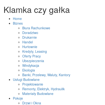
Klamka czy gałka
Home
Biznes
Biura Rachunkowe
Doradztwo
Drukarnie
Handel
Hurtownie
Kredyty, Leasing
Oferty Pracy
Ubezpieczenia
Windykacja
Ekologia
Banki, Przelewy, Waluty, Kantory
Usługi Budowlane
Projektowanie
Remonty, Elektryk, Hydraulik
Materiały Budowlane
Pokoje
Drzwi i Okna