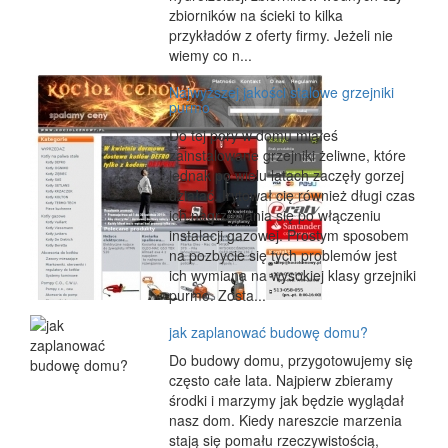
zbiorników na ścieki to kilka
przykładów z oferty firmy. Jeżeli nie
wiemy co n...
Najwyższej jakości stalowe grzejniki
purmo
Do tej pory w domu miałeś
zainstalowane grzejniki żeliwne, które
jednak po wielu latach zaczęły gorzej
działać. Irytował cię również długi czas
ich nagrzewania się po włączeniu
instalacji gazowej. Prostym sposobem
na pozbycie się tych problemów jest
ich wymiana na wysokiej klasy grzejniki
purmo. Zosta...
jak zaplanować budowę domu?
Do budowy domu, przygotowujemy się
często całe lata. Najpierw zbieramy
środki i marzymy jak będzie wyglądał
nasz dom. Kiedy nareszcie marzenia
stają się pomału rzeczywistością,