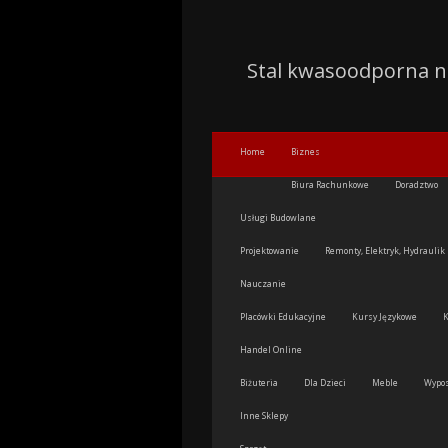
Stal kwasoodporna 
Home
Biznes
Biura Rachunkowe
Doradztwo
Usługi Budowlane
Projektowanie
Remonty, Elektryk, Hydraulik
Nauczanie
Placówki Edukacyjne
Kursy Językowe
K
Handel Online
Biżuteria
Dla Dzieci
Meble
Wypo
Inne Sklepy