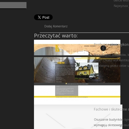
ofercie wi
Najwyższa j
Dodaj Komentarz
Przeczytać warto:
Profesjonalnie wykona
Poszukujesz fachowców, kt
cenie? Chcesz wykwalifik
zamówioną przez ciebie us
Fachowe i skuteczne
Osuszanie budynków bywa
wymagają okresowego osu