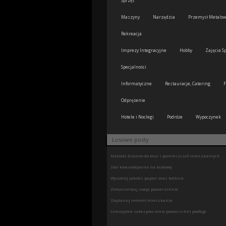
Sprzęt
Maszyny
Narzędzia
Przemysł Metalo
Rekreacja
Imprezy Integracyjne
Hobby
Zajęcia S
Specjalności
Informatyczne
Restauracje, Catering
F
Odprężenie
Hotele i Noclegi
Podróże
Wypoczynek
Losowe posty
Nakleki ścienne do biur i pomieszczeń mieszkalnych
Stal kwasoodporna na budowę
Wysokiej jakości papier oraz tektura
Zakonserwuj swoje powierzchnie
Zaplanuj remont mieszkania
Umiejętne zabezpieczenie powierzchni podłogi