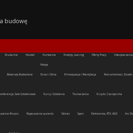
na budowę
Drukarnie
Handel
Hurtownie
Kredyty, Leasing
Oferty Pracy
Ubezpieczenia
Pokoje
Materiały Budowlane
Drzwi i Okna
Klimatyzacja i Wentylacja
Nieruchomości, Działki
onferencje, Sale Szkoleniowe
Kursy i Szkolenia
Tłumaczenia
Książki, Czasopisma
sażenie Wnętrz
Wyposażenie Łazienki
Odzież
Sport
Elektronika, RTV, AGD
Art. D