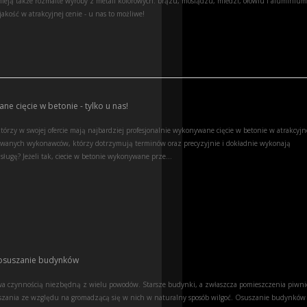
dnieją także rozmaite wyroby z metali kolorowych: brązu, mosiądzu, miedzi, ołowiu i aluminium
akość w atrakcyjnej cenie - u nas to możliwe!
ne cięcie w betonie - tylko u nas!
órzy w swojej ofercie mają najbardziej profesjonalnie wykonywane cięcie w betonie w atrakcyjn
owanych wykonawców, którzy dotrzymują terminów oraz precyzyjnie i dokładnie wykonają
ługę? Jeżeli tak, ciecie w betonie wykonywane prze...
 osuszanie budynków
 czynnością niezbędną z wielu powodów. Starsze budynki, a zwłaszcza pomieszczenia piwn
szania ze względu na gromadzącą się w nich w naturalny sposób wilgoć. Osuszanie budynków