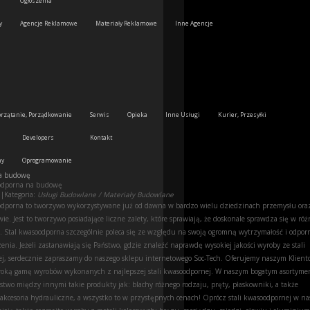
Ogłoszenia
y
Agencje Reklamowe
Materiały Reklamowe
Inne Agencje
przątanie, Porządkowanie
Serwis
Opieka
Inne Usługi
Kurier, Przesyłki
Developers
Kontakt
ny
Oprogramowanie
na budowę
oodporna na budowę
5
|
Kategoria:
Usługi Budowlane / Materiały Budowlane
odporna to tworzywo wykorzystywane już od dawna w bardzo wielu dziedzinach przemysłu ora
e. Jest to tworzywo posiadające liczne zalety, które sprawiają, że doskonale sprawdza się w ró
 Stal kwasoodporna szczególnie poleca się ze względu na swoją ogromną wytrzymałość i odpor
nia. Jeżeli zastanawiają się Państwo, gdzie znaleźć naprawdę wysokiej jakości wyroby ze stali
j, serdecznie zapraszamy do naszego sklepu internetowego Soc-Tech. Oferujemy naszym Klien
roką gamę wyrobów wykonanych z najlepszej stali kwasoodpornej. W naszym bogatym asortyme
stwo między innymi takie produkty jak: blachy różnego rodzaju, pręty, płaskowniki, a także
 akcesoria hydrauliczne, a wszystko to w przystępnych cenach! Oprócz stali kwasoodpornej w na