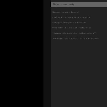
Najnowsze posty:
Nowoczesne fronty do mebli
Pierścionki - subtelne akcenty elegancji
Plomby do zabezpieczania towarów
Oryginalne ubrania hurt - oferta online
**Wygodne i funkcjonalne meble do salonu**
Solidna pokrywa studzienki ze stali nierdzewnej