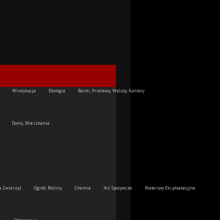
Windykacja
Ekologia
Banki, Przelewy, Waluty, Kantory
Domy, Mieszkania
la Zwierząt
Ogród, Rośliny
Chemia
Art. Spożywcze
Materiały Eksploatacyjne