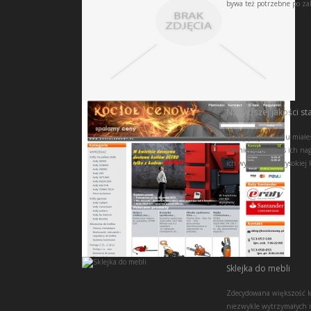
bywa też potrzebne po za
Najwyższej jakości st
Do tej pory w domu miałeś
również długi czas ich na
ich wymiana na wysokiej k
Sklejka do mebli
Zdecydowana większość k
niezwykle wytrzymałych 