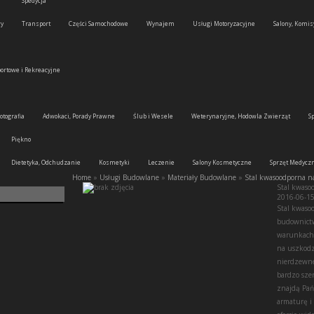
Spedycja
wy
Transport
Części Samochodowe
Wynajem
Usługi Motoryzacyjne
Salony, Komis
portowe i Rekreacyjne
otografia
Adwokaci, Porady Prawne
Ślub i Wesele
Weterynaryjne, Hodowla Zwierząt
S
Piękno
Dietetyka, Odchudzanie
Kosmetyki
Leczenie
Salony Kosmetyczne
Sprzęt Medycz
Home
»
Usługi Budowlane
»
Materiały Budowlane
»
Stal kwasoodporna 
Stal kwas
2016-06-1
Stal kwaso
budownictwi
warunkach.
na uszkodze
nierdzewne
bardzo sze
znajdą Pań
armaturę i