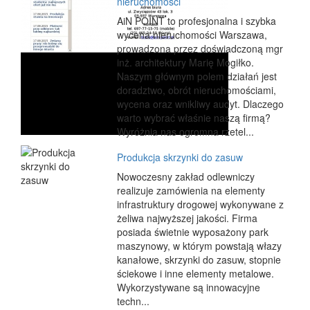
nieruchomości
AiN POINT to profesjonalna i szybka
wycena nieruchomości Warszawa,
prowadzona przez doświadczoną mgr
inż. architektury Marię Mogiłko.
Naszym głównym polem działań jest
doradztwo, obrót nieruchomościami,
wycena oraz wnikliwy audyt. Dlaczego
warto wybrać właśnie naszą firmą?
Wyróżnia nas ogromna rzetel...
Produkcja skrzynki do zasuw
Nowoczesny zakład odlewniczy
realizuje zamówienia na elementy
infrastruktury drogowej wykonywane z
żeliwa najwyższej jakości. Firma
posiada świetnie wyposażony park
maszynowy, w którym powstają włazy
kanałowe, skrzynki do zasuw, stopnie
ściekowe i inne elementy metalowe.
Wykorzystywane są innowacyjne
techn...