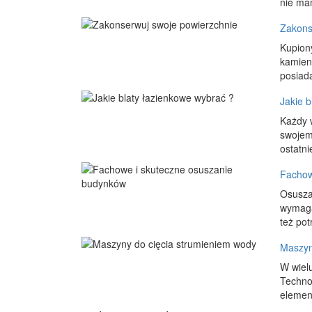
nie ma
Zakons
Kupion
kamien
posiad
Jakie b
Każdy 
swojemu
ostatni
Fachow
Osusza
wymaga
też pot
Maszyn
W wiel
Technol
element