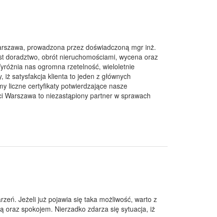
arszawa, prowadzona przez doświadczoną mgr inż.
st doradztwo, obrót nieruchomościami, wycena oraz
yróżnia nas ogromna rzetelność, wieloletnie
iż satysfakcja klienta to jeden z głównych
y liczne certyfikaty potwierdzające nasze
i Warszawa to niezastąpiony partner w sprawach
eń. Jeżeli już pojawia się taka możliwość, warto z
 oraz spokojem. Nierzadko zdarza się sytuacja, iż