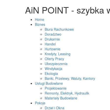
AiN POINT - szybka 
Home
Biznes
Biura Rachunkowe
Doradztwo
Drukarnie
Handel
Hurtownie
Kredyty, Leasing
Oferty Pracy
Ubezpieczenia
Windykacja
Ekologia
Banki, Przelewy, Waluty, Kantory
Usługi Budowlane
Projektowanie
Remonty, Elektryk, Hydraulik
Materiały Budowlane
Pokoje
Drzwi i Okna