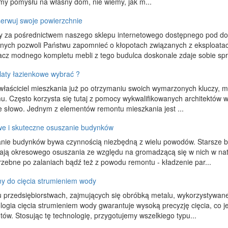
my pomysłu na własny dom, nie wiemy, jak m...
erwuj swoje powierzchnie
y za pośrednictwem naszego sklepu internetowego dostępnego pod d
nych pozwoli Państwu zapomnieć o kłopotach związanych z eksploatac
acz modnego kompletu mebli z tego budulca doskonale zdaje sobie spr
laty łazienkowe wybrać ?
właściciel mieszkania już po otrzymaniu swoich wymarzonych kluczy, m
. Często korzysta się tutaj z pomocy wykwalifikowanych architektów wn
e słowo. Jednym z elementów remontu mieszkania jest ...
e i skuteczne osuszanie budynków
nie budynków bywa czynnością niezbędną z wielu powodów. Starsze b
ją okresowego osuszania ze względu na gromadzącą się w nich w nat
rzebne po zalaniach bądź też z powodu remontu - kładzenie par...
y do cięcia strumieniem wody
u przedsiębiorstwach, zajmujących się obróbką metalu, wykorzystywa
ogia cięcia strumieniem wody gwarantuje wysoką precyzję cięcia, co j
ów. Stosując tę technologię, przygotujemy wszelkiego typu...