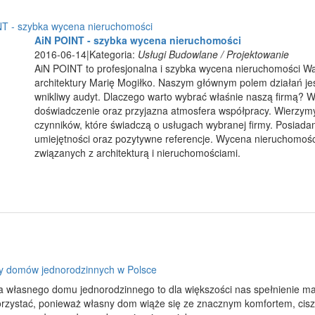
T - szybka wycena nieruchomości
AiN POINT - szybka wycena nieruchomości
2016-06-14
|
Kategoria:
Usługi Budowlane / Projektowanie
AiN POINT to profesjonalna i szybka wycena nieruchomości W
architektury Marię Mogiłko. Naszym głównym polem działań je
wnikliwy audyt. Dlaczego warto wybrać właśnie naszą firmą? W
doświadczenie oraz przyjazna atmosfera współpracy. Wierzymy, 
czynników, które świadczą o usługach wybranej firmy. Posiadam
umiejętności oraz pozytywne referencje. Wycena nieruchomośc
związanych z architekturą i nieruchomościami.
ty domów jednorodzinnych w Polsce
 własnego domu jednorodzinnego to dla większości nas spełnienie marz
orzystać, ponieważ własny dom wiąże się ze znacznym komfortem, ciszą