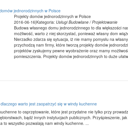
 domów jednorodzinnych w Polsce
Projekty domów jednorodzinnych w Polsce
2016-06-16
|
Kategoria:
Usługi Budowlane / Projektowanie
Budowa własnego domu jednorodzinnego to dla większości nas s
możliwość, warto z niej skorzystać, ponieważ własny dom wią
Nierzadko zdarza się sytuacja, iż nie mamy pomysłu na własn
przychodzą nam firmy, które tworzą projekty domów jednorodz
projektów zyskujemy pewne wyobrażenie oraz mamy możliwość
pomieszczenia. Projekty domów jednorodzinnych to duże ułatwi
 dlaczego warto jest zaopatrzyć się w windy kuchenne
uchenne to osprzętowanie, które jest przydatne nie tylko przy prowadze
ębiorstwach, bądź innych instytucjach publicznych. Przyśpieszenie, ja
na to wszystko pozwalają nam windy kuchenne. ...