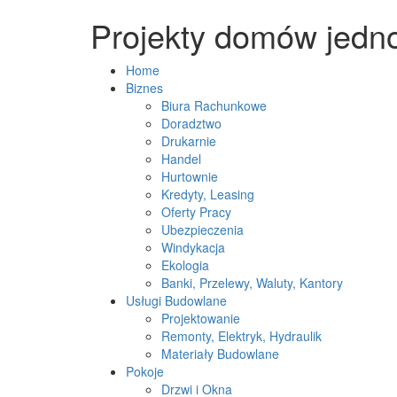
Projekty domów jedn
Home
Biznes
Biura Rachunkowe
Doradztwo
Drukarnie
Handel
Hurtownie
Kredyty, Leasing
Oferty Pracy
Ubezpieczenia
Windykacja
Ekologia
Banki, Przelewy, Waluty, Kantory
Usługi Budowlane
Projektowanie
Remonty, Elektryk, Hydraulik
Materiały Budowlane
Pokoje
Drzwi i Okna