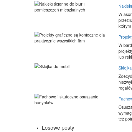
Naklek
W asor
przezn
którym
Projekt
W bardz
projekt
lub rek
Sklejka
Zdecyd
niezwy
regałów
Fachow
Osusza
wymaga
też pot
Losowe posty