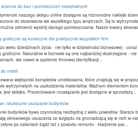
i ścienne do biur i pomieszczeń mieszkalnych
tymencie naszego sklepu online dostępne są różnorodne naklejki ście
aczone do stosowania we wszelkiego typu wnętrzach. Są to wytrzymałe, 
 można odmienić wystrój danego pomieszczania. Nasze towary stosowa
y graficzne są konieczne dla praktycznie wszystkich firm
o wielu dziedzinach życia - nie tylko w działalności biznesowej - cor
y graficzne. Naturalnie w biznesie są one najbardziej dostrzegane - ni
lamach, ale nawet w systemie firmowej identyfikacji...
 do mebli
owana większość kompletów umeblowana, które znajdują się w propoz
kle wytrzymałych na uszkodzenia materiałów. Ważnym elementem kons
, jest sklejka. Prezentowane rozwiązanie jest dostępne w sprzedaży...
e i skuteczne osuszanie budynków
nie budynków bywa czynnością niezbędną z wielu powodów. Starsze b
ją okresowego osuszania ze względu na gromadzącą się w nich w nat
rzebne po zalaniach bądź też z powodu remontu - kładzenie par...