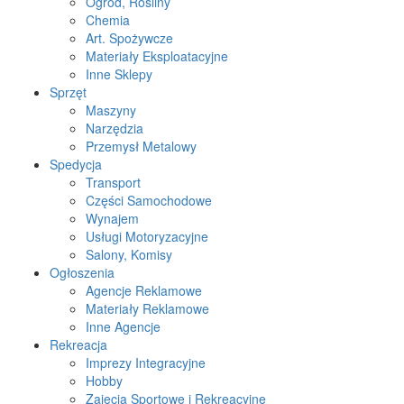
Ogród, Rośliny
Chemia
Art. Spożywcze
Materiały Eksploatacyjne
Inne Sklepy
Sprzęt
Maszyny
Narzędzia
Przemysł Metalowy
Spedycja
Transport
Części Samochodowe
Wynajem
Usługi Motoryzacyjne
Salony, Komisy
Ogłoszenia
Agencje Reklamowe
Materiały Reklamowe
Inne Agencje
Rekreacja
Imprezy Integracyjne
Hobby
Zajęcia Sportowe i Rekreacyjne