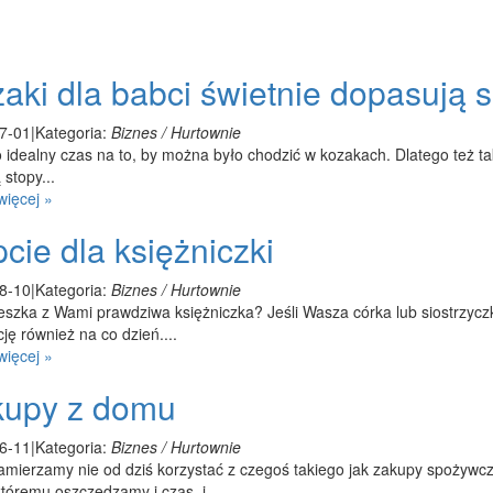
aki dla babci świetnie dopasują si
7-01
|
Kategoria:
Biznes / Hurtownie
 idealny czas na to, by można było chodzić w kozakach. Dlatego też tak
 stopy...
więcej »
cie dla księżniczki
8-10
|
Kategoria:
Biznes / Hurtownie
szka z Wami prawdziwa księżniczka? Jeśli Wasza córka lub siostrzyczka
ję również na co dzień....
więcej »
kupy z domu
6-11
|
Kategoria:
Biznes / Hurtownie
mierzamy nie od dziś korzystać z czegoś takiego jak zakupy spożywcze
któremu oszczędzamy i czas, i...