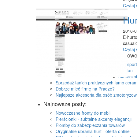
Czytaj 
Hur
2016-0
E-hurto
casualo
Czytaj 
Losowe
Transport
Median - 
Skuteczn
Sprzedaż tanich praktycznych lamp cera
Dobrze mieć firmę na Pradze?
Najlepsze akcesoria dla osób zmotoryzo
Najnowsze posty:
Nowoczesne fronty do mebli
Pierścionki - subtelne akcenty elegancji
Plomby do zabezpieczania towarów
Oryginalne ubrania hurt - oferta online