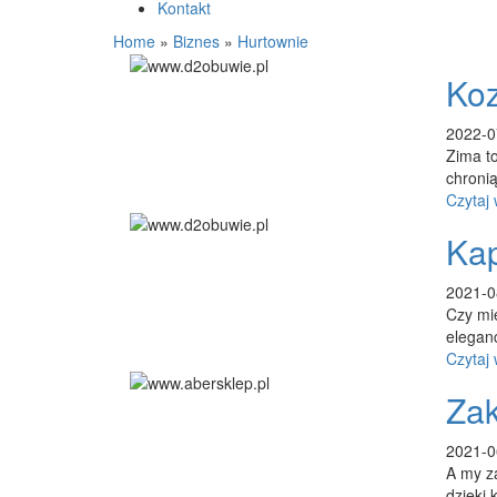
Kontakt
Home
»
Biznes
»
Hurtownie
Koz
2022-0
Zima to
chronią
Czytaj 
Kap
2021-0
Czy mie
eleganc
Czytaj 
Za
2021-0
A my za
dzięki 