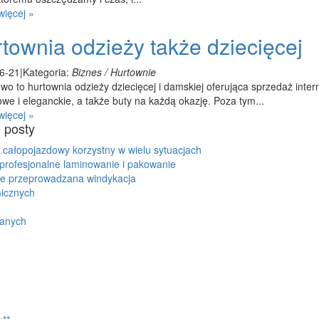
więcej »
townia odzieży także dziecięcej
6-21
|
Kategoria:
Biznes / Hurtownie
wo to hurtownia odzieży dziecięcej i damskiej oferująca sprzedaż inte
we i eleganckie, a także buty na każdą okazję. Poza tym...
więcej »
 posty
 całopojazdowy korzystny w wielu sytuacjach
profesjonalne laminowanie i pakowanie
ie przeprowadzana windykacja
micznych
wanych