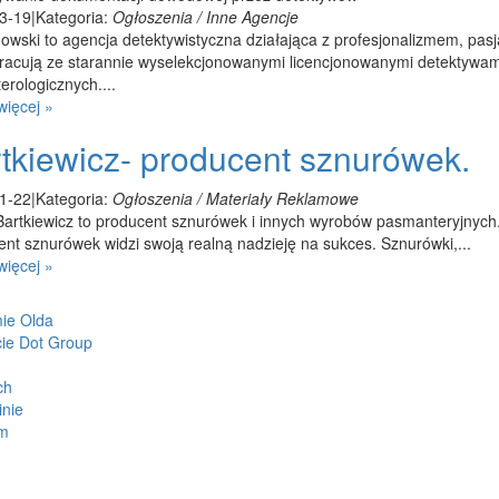
3-19
|
Kategoria:
Ogłoszenia / Inne Agencje
wski to agencja detektywistyczna działająca z profesjonalizmem, pasj
racują ze starannie wyselekcjonowanymi licencjonowanymi detektywami
erologicznych....
więcej »
tkiewicz- producent sznurówek.
1-22
|
Kategoria:
Ogłoszenia / Materiały Reklamowe
Bartkiewicz to producent sznurówek i innych wyrobów pasmanteryjnych.
nt sznurówek widzi swoją realną nadzieję na sukces. Sznurówki,...
więcej »
mie Olda
cie Dot Group
ch
inie
rm