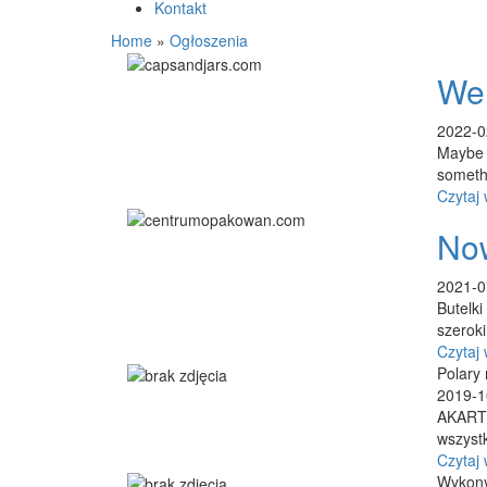
Kontakt
Home
»
Ogłoszenia
We 
2022-0
Maybe i
somethi
Czytaj 
Now
2021-0
Butelki
szerok
Czytaj 
Polary
2019-1
AKART 
wszyst
Czytaj 
Wykony