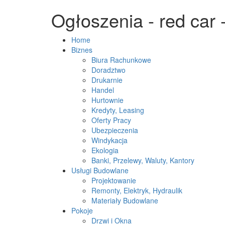
Ogłoszenia - red car 
Home
Biznes
Biura Rachunkowe
Doradztwo
Drukarnie
Handel
Hurtownie
Kredyty, Leasing
Oferty Pracy
Ubezpieczenia
Windykacja
Ekologia
Banki, Przelewy, Waluty, Kantory
Usługi Budowlane
Projektowanie
Remonty, Elektryk, Hydraulik
Materiały Budowlane
Pokoje
Drzwi i Okna