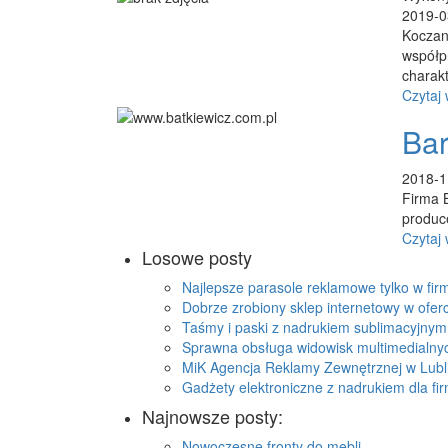
2019-0
Koczano
współp
charakt
Czytaj 
Bar
2018-1
Firma 
produce
Czytaj 
Losowe posty
Najlepsze parasole reklamowe tylko w fir
Dobrze zrobiony sklep internetowy w ofer
Taśmy i paski z nadrukiem sublimacyjnym
Sprawna obsługa widowisk multimedialny
MiK Agencja Reklamy Zewnętrznej w Lubl
Gadżety elektroniczne z nadrukiem dla fi
Najnowsze posty:
Nowoczesne fronty do mebli