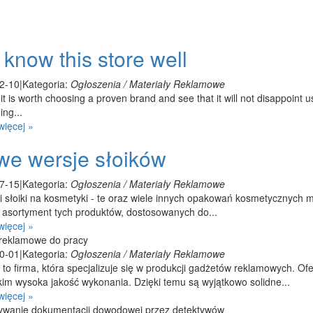
know this store well
2-10
|
Kategoria:
Ogłoszenia / Materiały Reklamowe
t is worth choosing a proven brand and see that it will not disappoint 
ng...
więcej »
e wersje słoików
7-15
|
Kategoria:
Ogłoszenia / Materiały Reklamowe
 i słoiki na kosmetyki - te oraz wiele innych opakowań kosmetycznych 
i asortyment tych produktów, dostosowanych do...
więcej »
 reklamowe do pracy
0-01
|
Kategoria:
Ogłoszenia / Materiały Reklamowe
to firma, która specjalizuje się w produkcji gadżetów reklamowych. O
kim wysoka jakość wykonania. Dzięki temu są wyjątkowo solidne...
więcej »
wanie dokumentacji dowodowej przez detektywów