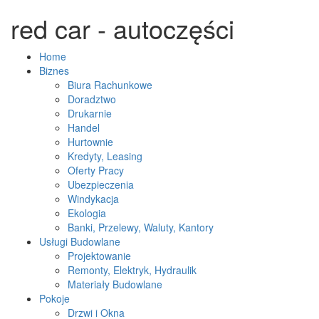
red car - autoczęści
Home
Biznes
Biura Rachunkowe
Doradztwo
Drukarnie
Handel
Hurtownie
Kredyty, Leasing
Oferty Pracy
Ubezpieczenia
Windykacja
Ekologia
Banki, Przelewy, Waluty, Kantory
Usługi Budowlane
Projektowanie
Remonty, Elektryk, Hydraulik
Materiały Budowlane
Pokoje
Drzwi i Okna