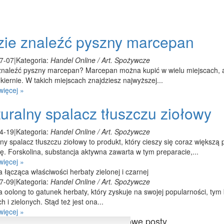
ie znaleźć pyszny marcepan
7-07
|
Kategoria:
Handel Online / Art. Spożywcze
znaleźć pyszny marcepan? Marcepan można kupić w wielu miejscach, a
kiernie. W takich miejscach znajdziesz najwyższej...
więcej »
uralny spalacz tłuszczu ziołowy
4-19
|
Kategoria:
Handel Online / Art. Spożywcze
ny spalacz tłuszczu ziołowy to produkt, który cieszy się coraz większ
ę. Forskolina, substancja aktywna zawarta w tym preparacie,...
więcej »
 łącząca właściwości herbaty zielonej i czarnej
7-09
|
Kategoria:
Handel Online / Art. Spożywcze
 oolong to gatunek herbaty, który zyskuje na swojej popularności, tym 
h i zielonych. Stąd też jest ona...
więcej »
Losowe posty