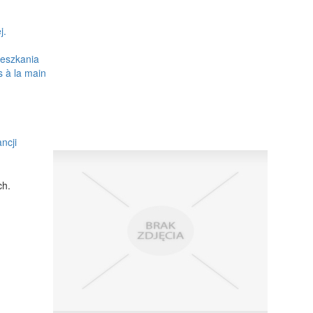
j.
ieszkania
s à la main
ncji
ch.