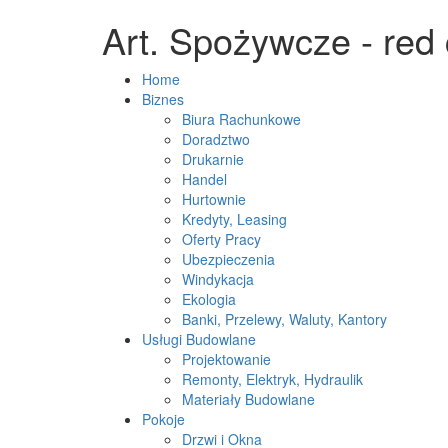
Art. Spożywcze - red 
Home
Biznes
Biura Rachunkowe
Doradztwo
Drukarnie
Handel
Hurtownie
Kredyty, Leasing
Oferty Pracy
Ubezpieczenia
Windykacja
Ekologia
Banki, Przelewy, Waluty, Kantory
Usługi Budowlane
Projektowanie
Remonty, Elektryk, Hydraulik
Materiały Budowlane
Pokoje
Drzwi i Okna