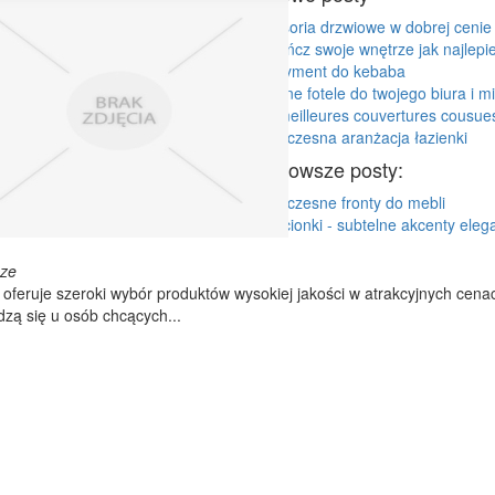
Akcesoria drzwiowe w dobrej cenie
Wykończ swoje wnętrze jak najlepie
Asortyment do kebaba
Świetne fotele do twojego biura i m
Les meilleures couvertures cousue
Nowoczesna aranżacja łazienki
Najnowsze posty:
Nowoczesne fronty do mebli
Pierścionki - subtelne akcenty elega
cze
y oferuje szeroki wybór produktów wysokiej jakości w atrakcyjnych cena
zą się u osób chcących...