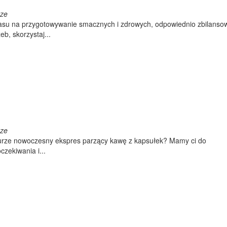
cze
 czasu na przygotowywanie smacznych i zdrowych, odpowiednio zbilans
b, skorzystaj...
cze
rze nowoczesny ekspres parzący kawę z kapsułek? Mamy ci do
czekiwania i...