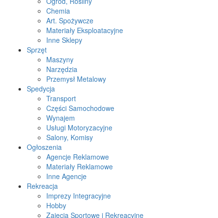
Ogród, Rośliny
Chemia
Art. Spożywcze
Materiały Eksploatacyjne
Inne Sklepy
Sprzęt
Maszyny
Narzędzia
Przemysł Metalowy
Spedycja
Transport
Części Samochodowe
Wynajem
Usługi Motoryzacyjne
Salony, Komisy
Ogłoszenia
Agencje Reklamowe
Materiały Reklamowe
Inne Agencje
Rekreacja
Imprezy Integracyjne
Hobby
Zajęcia Sportowe i Rekreacyjne