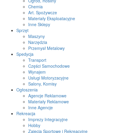
Ogród, Rośliny
Chemia
Art. Spożywcze
Materiały Eksploatacyjne
Inne Sklepy
Sprzęt
Maszyny
Narzędzia
Przemysł Metalowy
Spedycja
Transport
Części Samochodowe
Wynajem
Usługi Motoryzacyjne
Salony, Komisy
Ogłoszenia
Agencje Reklamowe
Materiały Reklamowe
Inne Agencje
Rekreacja
Imprezy Integracyjne
Hobby
Zajęcia Sportowe i Rekreacyjne