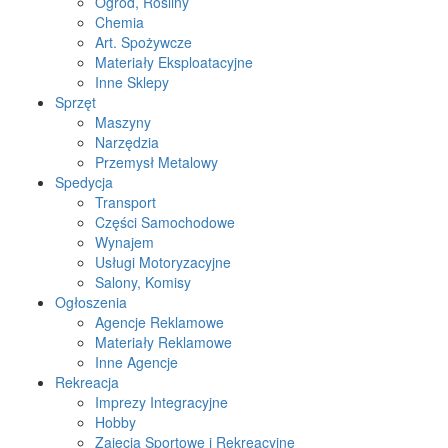
Ogród, Rośliny
Chemia
Art. Spożywcze
Materiały Eksploatacyjne
Inne Sklepy
Sprzęt
Maszyny
Narzędzia
Przemysł Metalowy
Spedycja
Transport
Części Samochodowe
Wynajem
Usługi Motoryzacyjne
Salony, Komisy
Ogłoszenia
Agencje Reklamowe
Materiały Reklamowe
Inne Agencje
Rekreacja
Imprezy Integracyjne
Hobby
Zajęcia Sportowe i Rekreacyjne